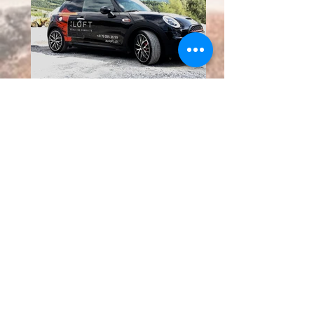
La Mini John
Cooper
Boîte manuelle
Réserver un cours →
Découvrir la marche à suivre →
La Mini John