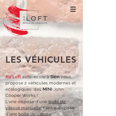
LES VÉHICULES
Au Loft
auto-école à
Sion
vous
propose 2 véhicules modernes et
écologiques: des
MINI
John
Cooper Works !
L'une dispose d'une
boîte de
vitesse manuelle
, l'autre dispose
d'une
boîte de vitesse