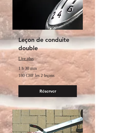
Leçon de conduite
double
Lire plus
1 h 30 min
180
180 CHF les 2 leçons
CHF
les
2
leçons
Réserver