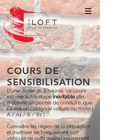
COURS DE
SENSIBILISATION
D’une durée de 8 heures, ce cours
est une autre étape
inévitable
afin
d’obtenir un permis de conduire, que
ce soit en catégorie voiture ou moto [
A / A1 / B / B1 ].
Connaître les règles de la circulation
et maîtriser techniquement son
véhicule ne suffit malheureusement