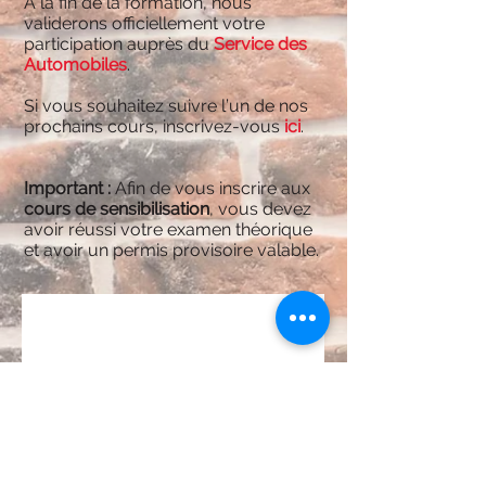
À la fin de la formation, nous
validerons officiellement votre
participation auprès du
Service des
Automobiles
.
Si vous souhaitez suivre l’un de nos
prochains cours, inscrivez-vous
ici
.
Important :
Afin de vous inscrire aux
cours de sensibilisation
, vous devez
avoir réussi votre examen théorique
et avoir un permis provisoire valable.
Rien à réserver
pour l'instant