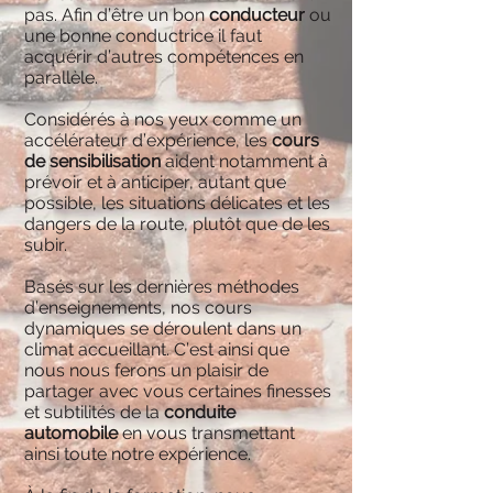
pas. Afin d’être un bon
conducteur
ou
une bonne conductrice il faut
acquérir d’autres compétences en
parallèle.
Considérés à nos yeux comme un
accélérateur d’expérience, les
cours
de sensibilisation
aident notamment à
prévoir et à anticiper, autant que
possible, les situations délicates et les
dangers de la route, plutôt que de les
subir.
Basés sur les dernières méthodes
d’enseignements, nos cours
dynamiques se déroulent dans un
climat accueillant. C’est ainsi que
nous nous ferons un plaisir de
partager avec vous certaines finesses
et subtilités de la
conduite
automobile
en vous transmettant
ainsi toute notre expérience.